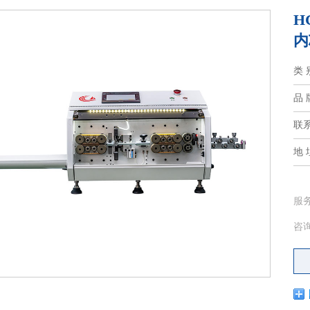
H
内
类 
品 
联
地 
服
咨