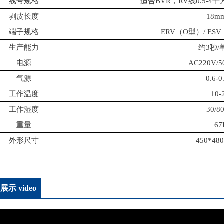
线号规格
适合BVR，RV线0.5-4
剥皮长度
18m
端子规格
ERV（O型）/ E
生产能力
约3秒/
电源
AC220V/5
气源
0.6-0
工作温度
10-
工作湿度
30/8
重量
67
外形尺寸
450*48
展示 video