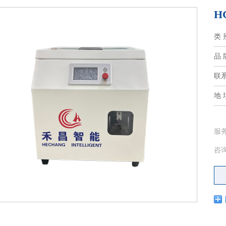
H
类 
品 
联
地 
服
咨