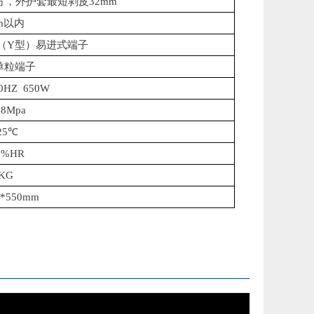
平方，外护套最短剥皮32mm
m以内
SV（Y型）易进式端子
单粒端子
0HZ 650W
.8Mpa
25℃
0%HR
KG
0*550mm