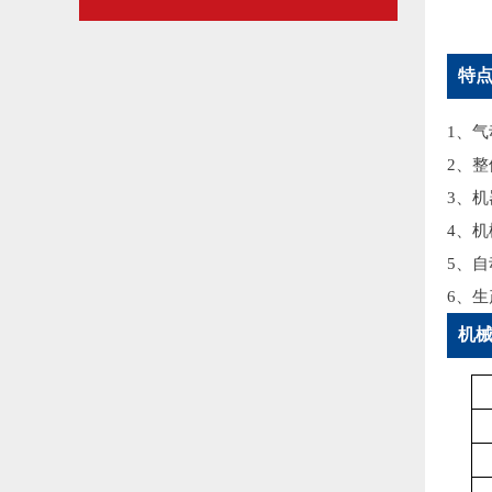
特
1、
2、
3、
4、
5、
6、
机