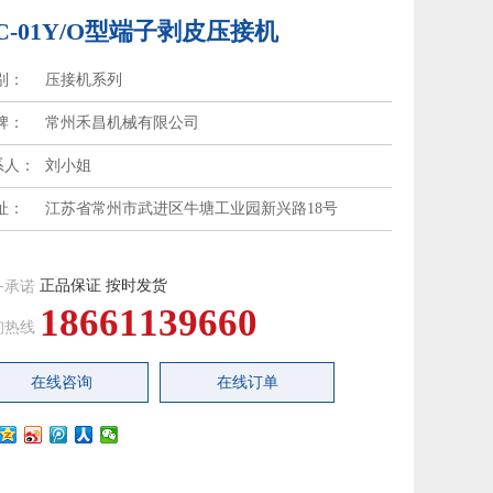
C-01Y/O型端子剥皮压接机
别：
压接机系列
牌：
常州禾昌机械有限公司
系人：
刘小姐
址：
江苏省常州市武进区牛塘工业园新兴路18号
正品保证 按时发货
务承诺
18661139660
询热线
在线咨询
在线订单