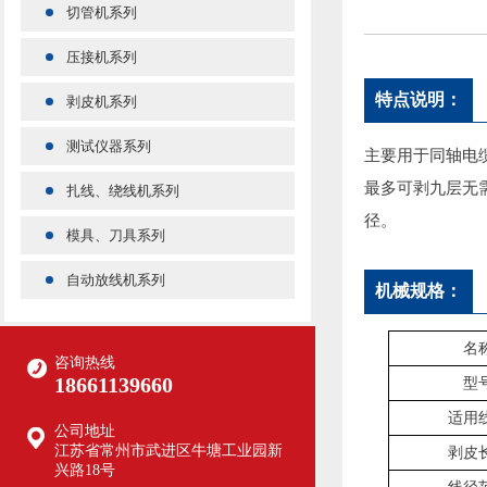
切管机系列
压接机系列
特点说明：
剥皮机系列
测试仪器系列
主要用于同轴电
最多可剥九层无
扎线、绕线机系列
径。
模具、刀具系列
自动放线机系列
机械规格：
名
咨询热线
18661139660
型
适用
公司地址
江苏省常州市武进区牛塘工业园新
剥皮
兴路18号