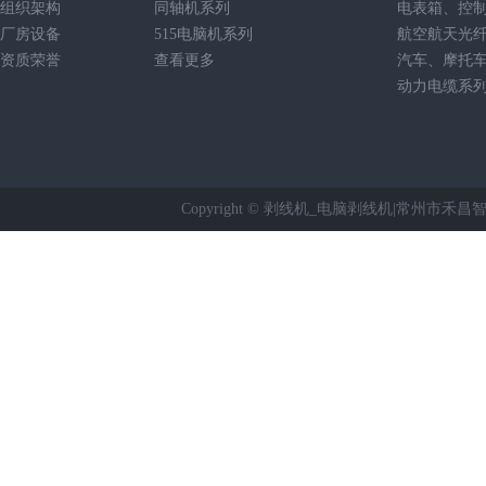
组织架构
同轴机系列
电表箱、控
厂房设备
515电脑机系列
航空航天光
资质荣誉
查看更多
汽车、摩托
动力电缆系
Copyright © 剥线机_电脑剥线机|常州市禾昌智能