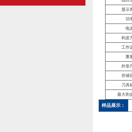
线径
显示
功
电
剥皮
工作
重
外形
存储
刀具
最大剥
样品展示：