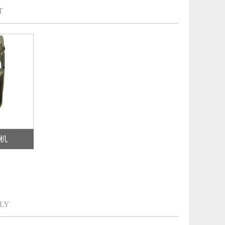
T
线机
LY