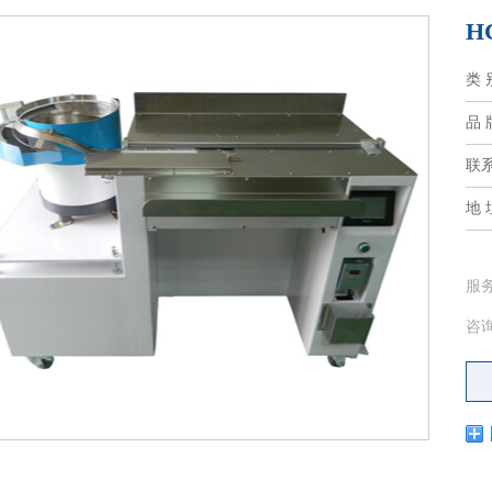
H
类 
品 
联
地 
服
咨