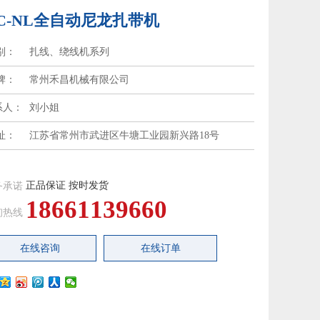
C-NL全自动尼龙扎带机
别：
扎线、绕线机系列
牌：
常州禾昌机械有限公司
系人：
刘小姐
址：
江苏省常州市武进区牛塘工业园新兴路18号
正品保证 按时发货
务承诺
18661139660
询热线
在线咨询
在线订单